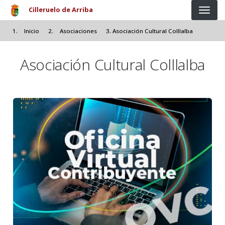
Pasar al contenido principal
Cilleruelo de Arriba
Inicio
Asociaciones
Asociación Cultural Colllalba
Asociación Cultural Colllalba